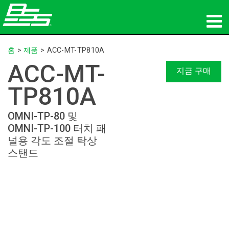
제품
홈
>
제품
>
ACC-MT-TP810A
ACC-MT-
네트워크 오디오
지금 구매
TP810A
구매처
OMNI-TP-80 및
뉴스
OMNI-TP-100 터치 패
널용 각도 조절 탁상
교육
스탠드
지원
연혁