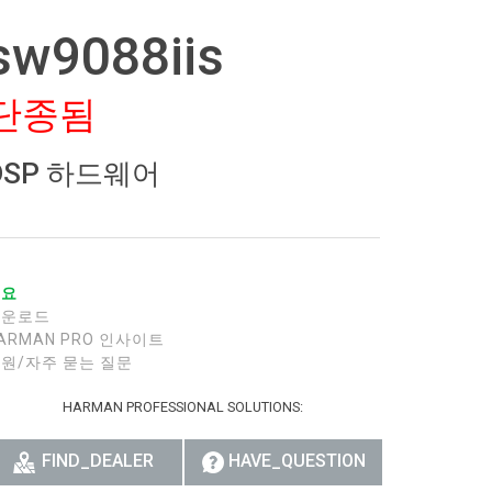
sw9088iis
רית
हिन्दी
단종됨
Bah
DSP 하드웨어
ខ្មែរ
Ned
ربي
개요
Por
다운로드
ARMAN PRO 인사이트
Sve
원/자주 묻는 질문
ภาษ
HARMAN PROFESSIONAL SOLUTIONS:
Tür
FIND_DEALER
HAVE_QUESTION
Tiến