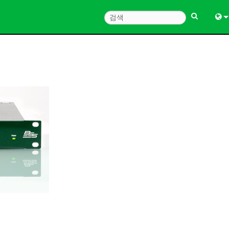
Engl
中
Fra
Deu
Esp
한
Ital
Pols
Dan
Ελλ