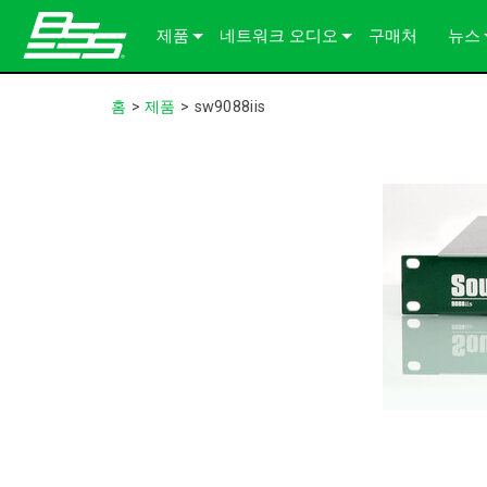
제품
네트워크 오디오
구매처
뉴스
Soundweb OMNI
오디오 프로세서
솔루션 정보
사례
홈
>
제품
>
sw9088iis
Soundweb London
오디오 I/O 확장기
섀시
BLU 링크
언론
Soundweb Contrio
Video & USB Distribution
고정 I/O 장치
단테
600 Series
액세서리 제품
사용자 인터페이스
Break-In / Break-Out Boxes
300 Series
터치 패널
단종된 제품
구성 및 관리 소프트웨어
BLU link Amplifiers
200 Series
키패드
AVX Suite
컨트롤러
액세서리
입출력 카드