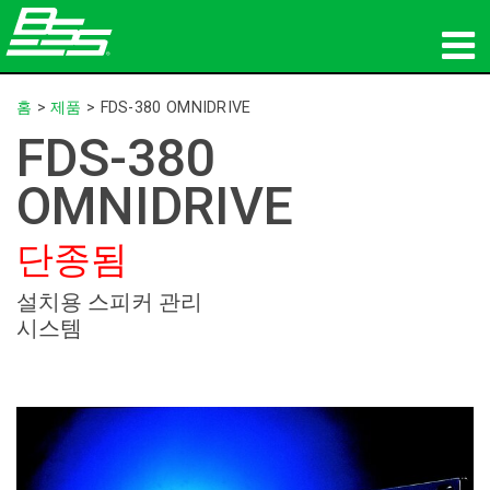
제품
홈
>
제품
>
FDS-380 OMNIDRIVE
FDS-380
네트워크 오디오
OMNIDRIVE
구매처
단종됨
뉴스
설치용 스피커 관리
교육
시스템
지원
연혁