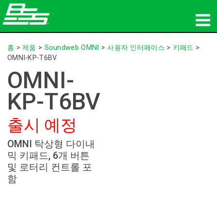
제품
홈
>
제품
>
Soundweb OMNI
>
사용자 인터페이스
>
키패드
>
OMNI-KP-T6BV
네트워크 오디오
OMNI-
구매처
KP-T6BV
뉴스
출시 예정
교육
OMNI 탁상형 다이내
믹 키패드, 6개 버튼
지원
및 로터리 컨트롤 포
함
연혁