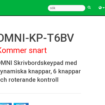
Engl
中
OMNI-KP-T6BV
Fra
Kommer snart
Deu
Esp
MNI Skrivbordskeypad med
한
ynamiska knappar, 6 knappar
Ital
ch roterande kontroll
Pols
Dan
Ελλ