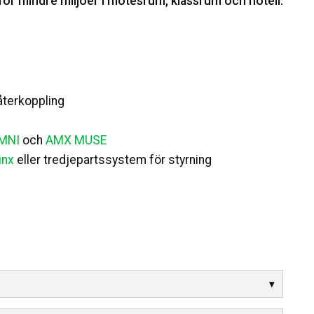
ör mindre miljöer i mötesrum, klassrum och hotell.
återkoppling
MNI
och
AMX MUSE
inx
eller tredjepartssystem för styrning