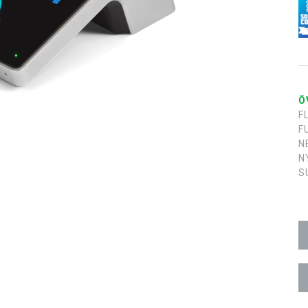
Ö
F
F
N
N
S