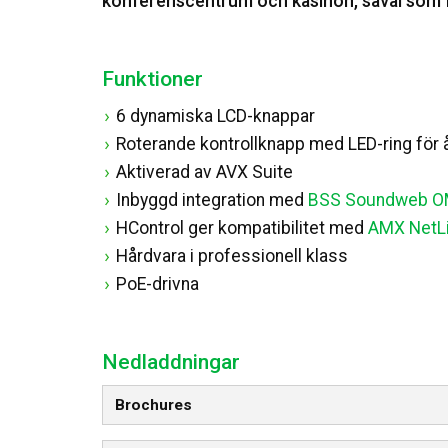
konferenscentrum och kasinon, såväl som f
Funktioner
6 dynamiska LCD-knappar
Roterande kontrollknapp med LED-ring för 
Aktiverad av AVX Suite
Inbyggd integration med
BSS Soundweb O
HControl ger kompatibilitet med
AMX NetL
Hårdvara i professionell klass
PoE-drivna
Nedladdningar
Brochures