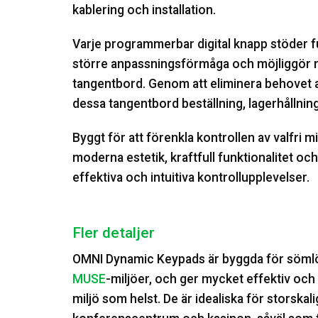
kablering och installation.
Varje programmerbar digital knapp stöder full
större anpassningsförmåga och möjliggör mer
tangentbord. Genom att eliminera behovet av
dessa tangentbord beställning, lagerhållning
Byggt för att förenkla kontrollen av valfr
moderna estetik, kraftfull funktionalitet oc
effektiva och intuitiva kontrollupplevelser.
Fler detaljer
OMNI Dynamic Keypads är byggda för söml
MUSE
-miljöer, och ger mycket effektiv och 
miljö som helst. De är idealiska för storska