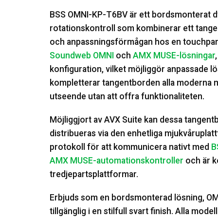
BSS OMNI-KP-T6BV är ett bordsmonterat d
rotationskontroll som kombinerar ett tange
och anpassningsförmågan hos en touchpanel
Soundweb OMNI
och
AMX MUSE-lösningar
konfiguration, vilket möjliggör anpassade l
kompletterar tangentborden alla moderna mil
utseende utan att offra funktionaliteten.
Möjliggjort av AVX Suite kan dessa tangent
distribueras via den enhetliga mjukvårupl
protokoll för att kommunicera nativt med
B
AMX MUSE-automationskontroller
och är 
tredjepartsplattformar.
Erbjuds som en bordsmonterad lösning, OMNI
tillgänglig i en stilfull svart finish. Alla mo