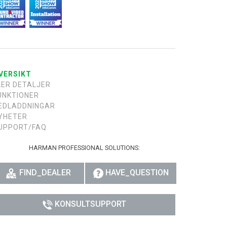
רית
हिन्दी
Bah
VERSIKT
ខ្មែរ
LER DETALJER
UNKTIONER
Ned
EDLADDNINGAR
YHETER
ربي
UPPORT/FAQ
Por
HARMAN PROFESSIONAL SOLUTIONS:
Sve
FIND_DEALER
HAVE_QUESTION
ภาษ
Tür
KONSULTSUPPORT
Tiến