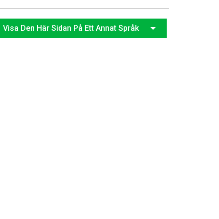
日
Visa Den Här Sidan På Ett Annat Språk