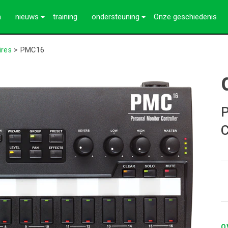
n
nieuws
training
ondersteuning
Onze geschiedenis
Case studies
Neem contact met ons op
ires
>
PMC16
Pers
24/7 hulpcentrum
Adviseursportaal
software
P
downloads
C
Garantie
productregistratie
Service
O