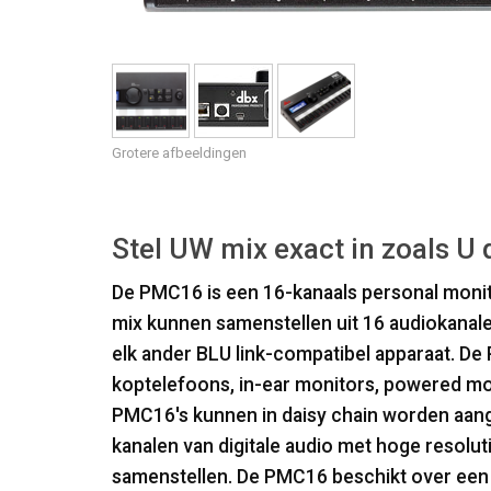
Grotere afbeeldingen
Stel UW mix exact in zoals U d
De PMC16 is een 16-kanaals personal moni
mix kunnen samenstellen uit 16 audiokanal
elk ander BLU link-compatibel apparaat. D
koptelefoons, in-ear monitors, powered mo
PMC16's kunnen in daisy chain worden aang
kanalen van digitale audio met hoge resolu
samenstellen. De PMC16 beschikt over een 