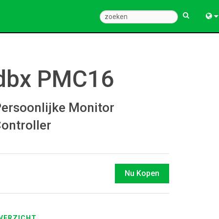
Engl
中
dbx PMC16
Fra
Deu
ersoonlijke Monitor
Esp
ontroller
한
Ital
Nu Kopen
Pols
Dan
Ελλ
VERZICHT