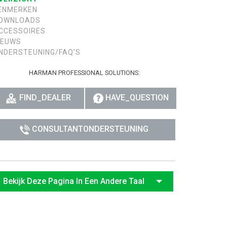
ENMERKEN
רית
OWNLOADS
CCESSOIRES
हिन्दी
IEUWS
NDERSTEUNING/FAQ'S
Bah
HARMAN PROFESSIONAL SOLUTIONS:
ខ្មែរ
FIND_DEALER
HAVE_QUESTION
Ned
ربي
CONSULTANTONDERSTEUNING
Por
Sve
Bekijk Deze Pagina In Een Andere Taal
ภาษ
Tür
Tiến