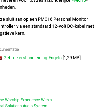
n leveren voor tot zes afzonderlijke
PMC16
-
nheden.
ze sluit aan op een PMC16 Personal Monitor
ntroller via een standaard 12-volt DC-kabel met
gatieve kern.
cumentatie
Gebruikershandleiding-Engels
[1,29 MB]
e Worship Experience With a
l Solutions Audio System