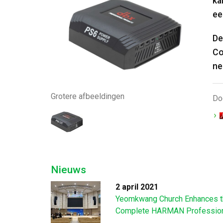
ka
ee
De
Co
ne
Grotere afbeeldingen
Do
Nieuws
2 april 2021
Yeomkwang Church Enhances th
Complete HARMAN Professiona