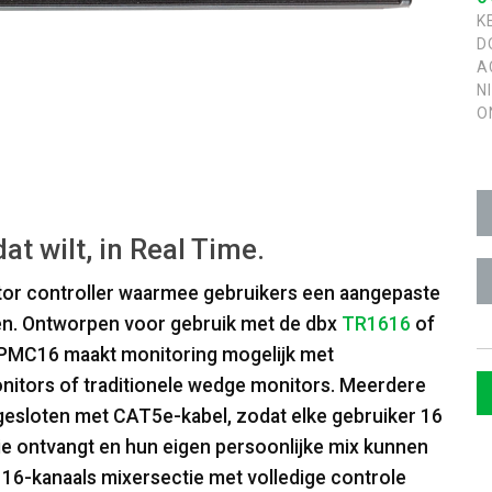
K
D
A
N
O
at wilt, in Real Time.
tor controller waarmee gebruikers een aangepaste
en. Ontworpen voor gebruik met de dbx
TR1616
of
e PMC16 maakt monitoring mogelijk met
nitors of traditionele wedge monitors. Meerdere
esloten met CAT5e-kabel, zodat elke gebruiker 16
tie ontvangt en hun eigen persoonlijke mix kunnen
16-kanaals mixersectie met volledige controle