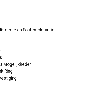
dbreedte en Foutentolerantie
e
es
ct Mogelijkheden
nk Ring
vestiging