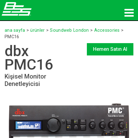
ürünler
ana sayfa
>
ürünler
>
Soundweb London
>
Accessories
>
PMC16
Ağ sesi
dbx
Hemen Satın Al
nereden satın alınır
PMC16
haberler
Kişisel Monitor
Denetleyicisi
eğitim
destek
Tarihimiz