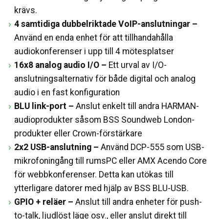
krävs.
4 samtidiga dubbelriktade VoIP-anslutningar –
Använd en enda enhet för att tillhandahålla
audiokonferenser i upp till 4 mötesplatser
16x8 analog audio I/O –
Ett urval av I/O-
anslutningsalternativ för både digital och analog
audio i en fast konfiguration
BLU link-port –
Anslut enkelt till andra HARMAN-
audioprodukter såsom BSS Soundweb London-
produkter eller Crown-förstärkare
2x2 USB-anslutning –
Använd DCP-555 som USB-
mikrofoningång till rumsPC eller AMX Acendo Core
för webbkonferenser. Detta kan utökas till
ytterligare datorer med hjälp av BSS BLU-USB.
GPIO + reläer –
Anslut till andra enheter för push-
to-talk, ljudlöst läge osv., eller anslut direkt till