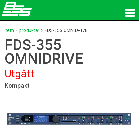
produkter
hem
>
produkter
>
FDS-355 OMNIDRIVE
FDS-355
Nätverksljud
OMNIDRIVE
var man kan köpa
Utgått
nyheter
Kompakt
utbildning
support
Vår historia