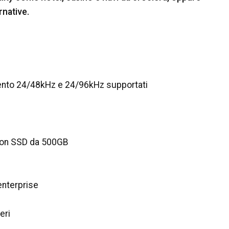
rnative.
ento 24/48kHz e 24/96kHz supportati
 con SSD da 500GB
 enterprise
eri