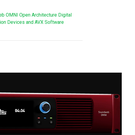
b OMNI Open Architecture Digital
sion Devices and AVX Software