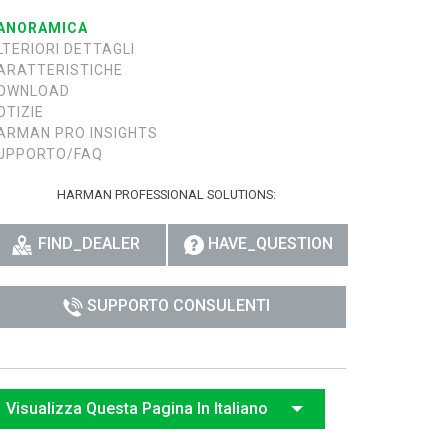
ANORAMICA
日
LTERIORI DETTAGLI
ARATTERISTICHE
OWNLOAD
OTIZIE
ARMAN PRO INSIGHTS
UPPORTO/FAQ
HARMAN PROFESSIONAL SOLUTIONS:
FIND_DEALER
HAVE_QUESTION
SUPPORTO CONSULENTI
Visualizza Questa Pagina In Italiano