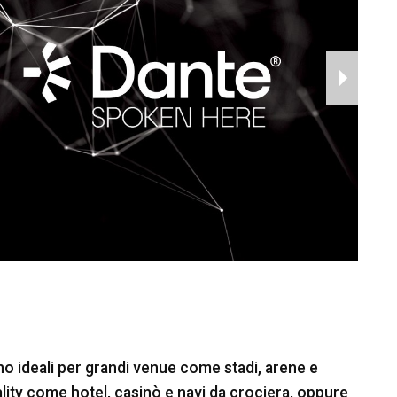
 ideali per grandi venue come stadi, arene e
lity come hotel, casinò e navi da crociera, oppure