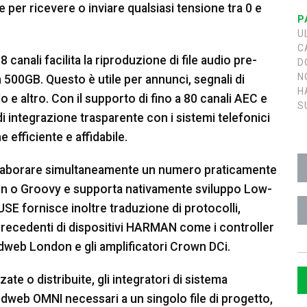
re per ricevere o inviare qualsiasi tensione tra 0 e
P
U
C
 canali facilita la riproduzione di file audio pre-
D
N
 500GB. Questo è utile per annunci, segnali di
H
 e altro. Con il supporto di fino a 80 canali AEC e
S
di integrazione trasparente con i sistemi telefonici
 efficiente e affidabile.
 elaborare simultaneamente un numero praticamente
Python o Groovy e supporta nativamente sviluppo Low-
fornisce inoltre traduzione di protocolli,
precedenti di dispositivi HARMAN come i controller
eb London e gli amplificatori Crown DCi.
te o distribuite, gli integratori di sistema
dweb OMNI necessari a un singolo file di progetto,