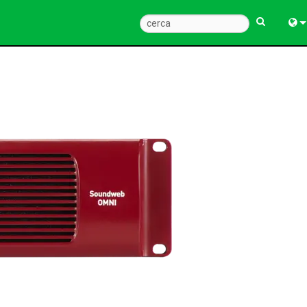
Engl
中
Fra
Deu
Esp
한
Ital
Pols
Dan
Ελλ