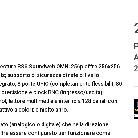
P
A
chitecture BSS Soundweb OMNI 256p offre 256x256
2
; supporto di sicurezza di rete di livello
egrato; 8 porte GPIO (completamente flessibili); 80
a precisione e clock BNC (ingresso/uscita);
rol; lettore multimediale interno a 128 canali con
tivo a colori; e molto altro.
ato (analogico o digitale) che nella direzione
noltre essere configurato per funzionare come