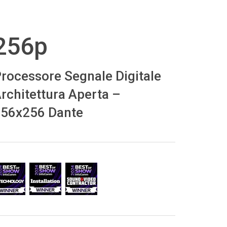
רית
256p
हिन्दी
Bah
rocessore Segnale Digitale
ខ្មែរ
rchitettura Aperta –
Ned
56x256 Dante
ربي
Por
Sve
ภาษ
Tür
Tiến