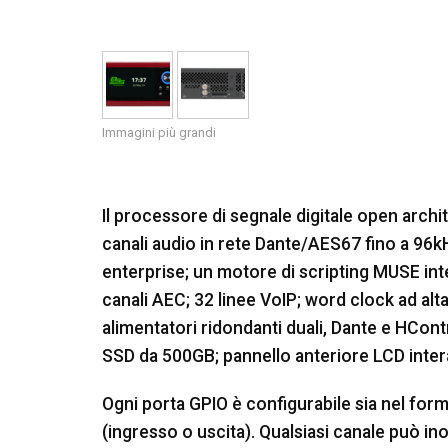
Immagini più grandi
Il processore di segnale digitale open ar
canali audio in rete Dante/AES67 fino a 96kHz
enterprise; un motore di scripting MUSE int
canali AEC; 32 linee VoIP; word clock ad alt
alimentatori ridondanti duali, Dante e HCont
SSD da 500GB; pannello anteriore LCD interat
Ogni porta GPIO è configurabile sia nel form
(ingresso o uscita). Qualsiasi canale può i