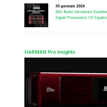
30 gennaio 2024
BSS Audio Introduces Soundwe
Signal Processors, I/O Expan
HARMAN Pro Insights