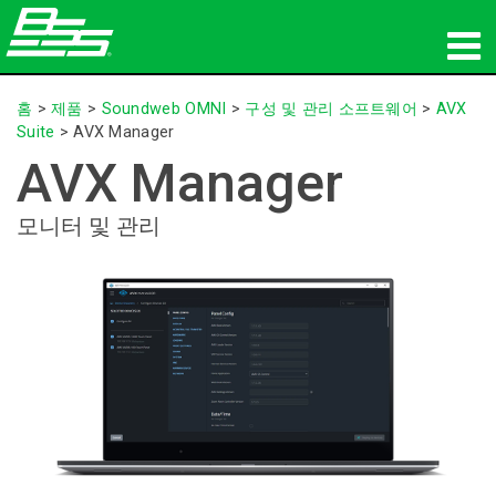
제품
홈
>
제품
>
Soundweb OMNI
>
구성 및 관리 소프트웨어
>
AVX
Suite
>
AVX Manager
네트워크 오디오
AVX Manager
구매처
모니터 및 관리
뉴스
교육
지원
연혁