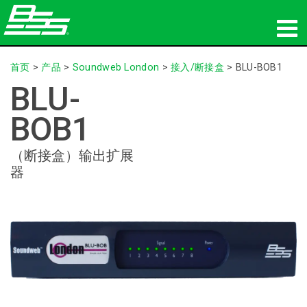
产品
首页
>
产品
>
Soundweb London
>
接入/断接盒
>
BLU-BOB1
BLU-
网络音频传输
BOB1
哪里购买
（断接盒）输出扩展
新闻
器
培训
支持
我们的历史