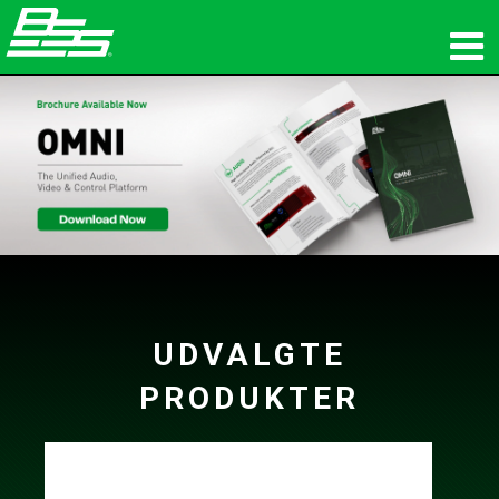
produkter
Netværkslyd
hvor man kan købe
nyheder
træning
UDVALGTE
support
PRODUKTER
Vores historie